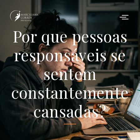
Por que pessoas
responsáveis se
sentem
constantemente
cansadas?