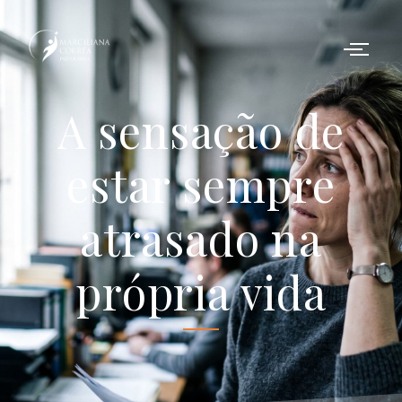
A sensação de
estar sempre
atrasado na
própria vida